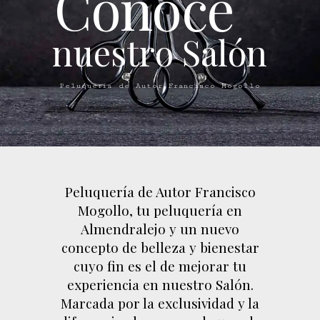
C
o
n
o
c
e
n
u
e
s
t
r
o
S
a
l
ó
n
Peluquería de Autor Francisco Mogollo
Peluquería de Autor Francisco
Mogollo, tu peluquería en
Almendralejo y un nuevo
concepto de belleza y bienestar
cuyo fin es el de mejorar tu
experiencia en nuestro Salón.
Marcada por la exclusividad y la