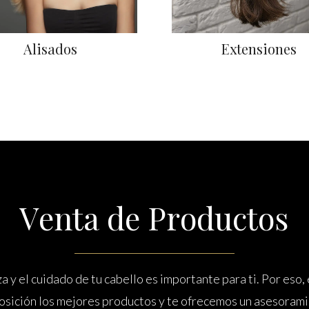
Alisados
Extensiones
V
e
n
t
a
d
e
P
r
o
d
u
c
t
o
s
a y el cuidado de tu cabello es importante para ti. Por eso,
osición los mejores productos y te ofrecemos un asesorami