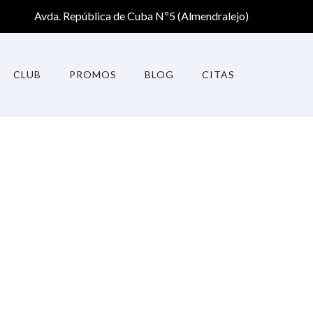
Avda. República de Cuba Nº5 (Almendralejo)
CLUB
PROMOS
BLOG
CITAS