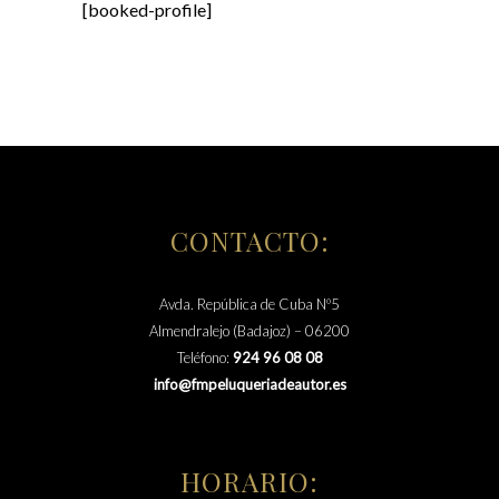
[booked-profile]
CONTACTO:
Avda. República de Cuba Nº5
Almendralejo (Badajoz) – 06200
Teléfono:
924 96 08 08
info@fmpeluqueriadeautor.es
HORARIO: