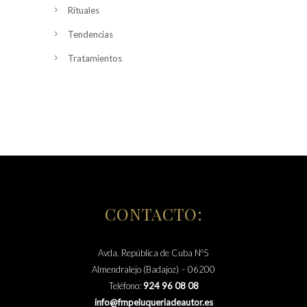
Rituales
Tendencias
Tratamientos
CONTACTO:
Avda. República de Cuba Nº5
Almendralejo (Badajoz) – 06200
Teléfono:
924 96 08 08
info@fmpeluqueriadeautor.es