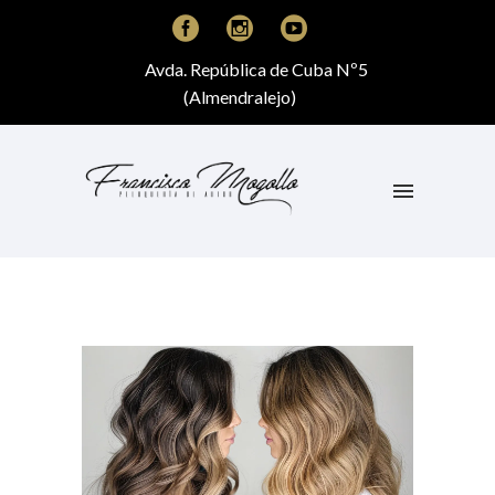
Avda. República de Cuba Nº5
(Almendralejo)