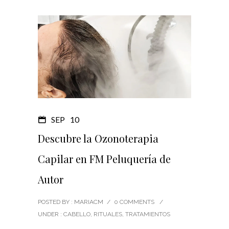
SEP
10
Descubre la Ozonoterapia
Capilar en FM Peluquería de
Autor
POSTED BY : MARIACM
/
0 COMMENTS
/
UNDER :
CABELLO
,
RITUALES
,
TRATAMIENTOS