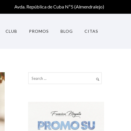
Avda. República de Cuba Nº5 (Almendralejo)
CLUB
PROMOS
BLOG
CITAS