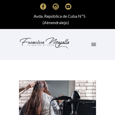
Avda. República de Cuba Nº5
(Almendralejo)