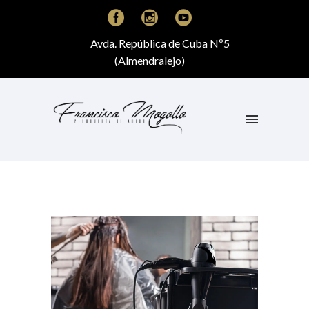
Avda. República de Cuba Nº5
(Almendralejo)