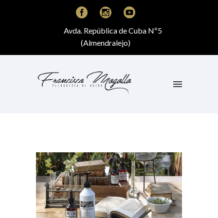
Avda. República de Cuba Nº5
(Almendralejo)