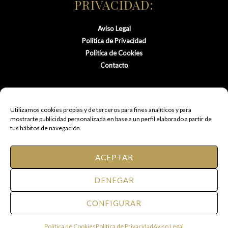
PRIVACIDAD:
Aviso Legal
Política de Privacidad
Política de Cookies
Contacto
Utilizamos cookies propias y de terceros para fines analíticos y para
mostrarte publicidad personalizada en base a un perfil elaborado a partir de
tus hábitos de navegación.
ACEPTAR
© 2021 FM Peluquería de Autor.
DENEGAR
Todos los derechos reservados.
CONFIGURAR
Web diseñda por Eventos Posiciona
Política de Cookies
Política de Privacidad
Aviso Legal