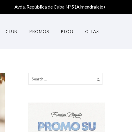
Avda. República de Cuba Nº5 (Almendralejo)
CLUB
PROMOS
BLOG
CITAS