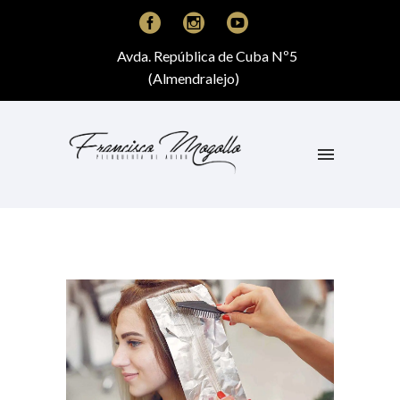
Avda. República de Cuba Nº5
(Almendralejo)