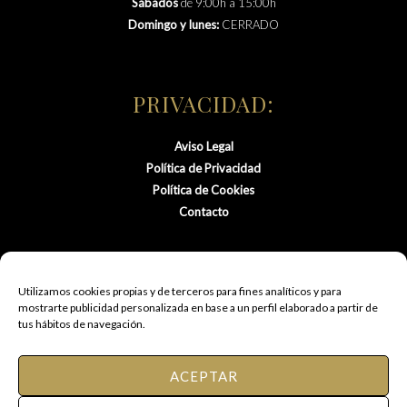
Sábados
de 9:00h a 15:00h
Domingo y lunes:
CERRADO
PRIVACIDAD:
Aviso Legal
Política de Privacidad
Política de Cookies
Contacto
Utilizamos cookies propias y de terceros para fines analíticos y para
mostrarte publicidad personalizada en base a un perfil elaborado a partir de
tus hábitos de navegación.
ACEPTAR
© 2021 FM Peluquería de Autor.