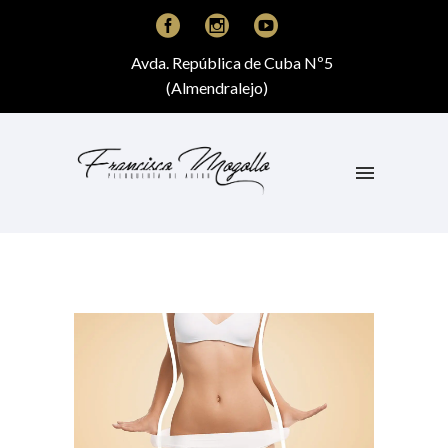
Avda. República de Cuba Nº5
(Almendralejo)