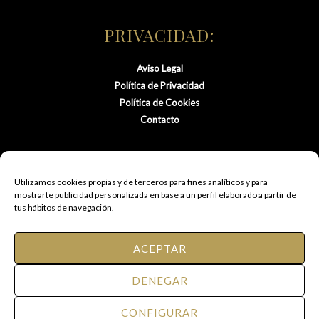
PRIVACIDAD:
Aviso Legal
Política de Privacidad
Política de Cookies
Contacto
Utilizamos cookies propias y de terceros para fines analíticos y para
mostrarte publicidad personalizada en base a un perfil elaborado a partir de
tus hábitos de navegación.
ACEPTAR
© 2021 FM Peluquería de Autor.
DENEGAR
Todos los derechos reservados.
CONFIGURAR