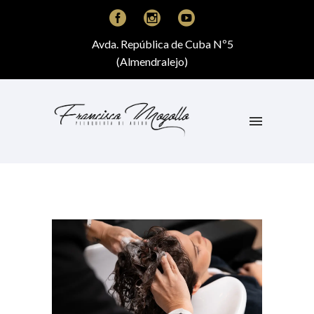
Avda. República de Cuba Nº5
(Almendralejo)