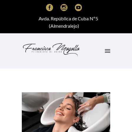
Avda. República de Cuba Nº5
(Almendralejo)