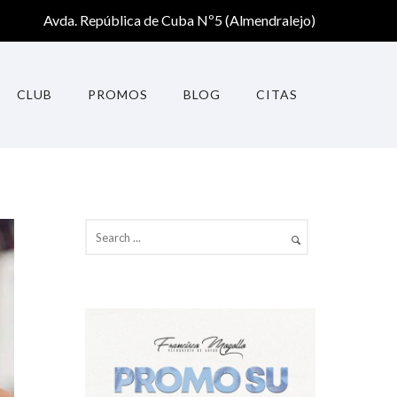
Avda. República de Cuba Nº5 (Almendralejo)
CLUB
PROMOS
BLOG
CITAS