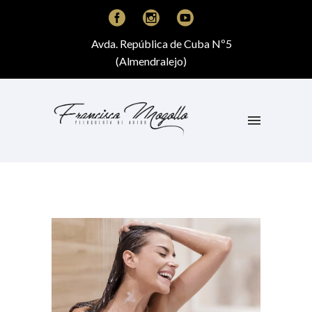
Avda. República de Cuba Nº5
(Almendralejo)