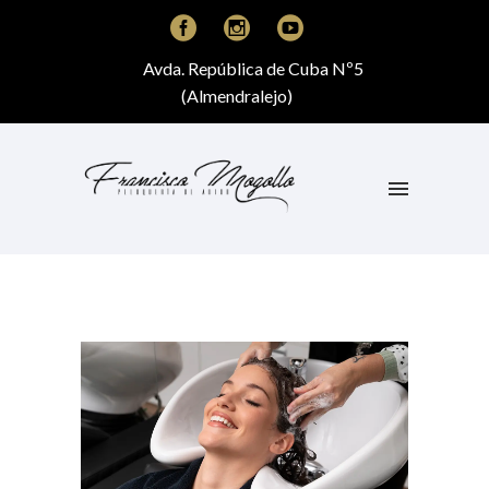
Avda. República de Cuba Nº5
(Almendralejo)