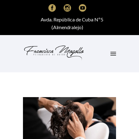
Avda. República de Cuba Nº5
(Almendralejo)