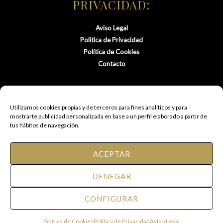
PRIVACIDAD:
Aviso Legal
Política de Privacidad
Política de Cookies
Contacto
Utilizamos cookies propias y de terceros para fines analíticos y para
mostrarte publicidad personalizada en base a un perfil elaborado a partir de
tus hábitos de navegación.
ACEPTAR
© 2021 FM Peluquería de Autor.
DENEGAR
Todos los derechos reservados.
CONFIGURAR
Web diseñda por Eventos Posiciona
Política de Cookies
Política de Privacidad
Aviso Legal