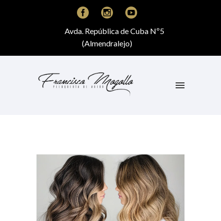
Avda. República de Cuba Nº5
(Almendralejo)