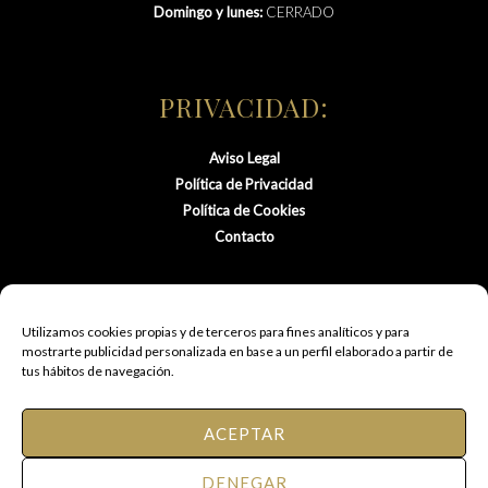
Domingo y lunes:
CERRADO
PRIVACIDAD:
Aviso Legal
Política de Privacidad
Política de Cookies
Contacto
Utilizamos cookies propias y de terceros para fines analíticos y para
mostrarte publicidad personalizada en base a un perfil elaborado a partir de
tus hábitos de navegación.
ACEPTAR
© 2021 FM Peluquería de Autor.
DENEGAR
Todos los derechos reservados.