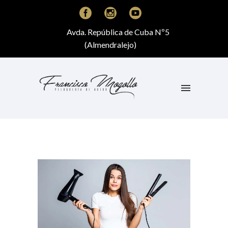
Avda. República de Cuba Nº5
(Almendralejo)