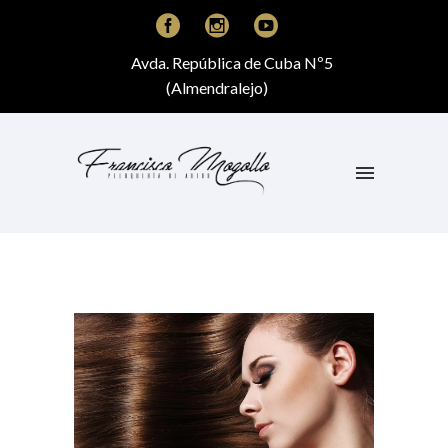
Avda. República de Cuba Nº5
(Almendralejo)