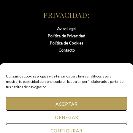
PRIVACIDAD:
Aviso Legal
Política de Privacidad
Política de Cookies
Contacto
Utilizamos cookies propias y de terceros para fines analíticos y para
mostrarte publicidad personalizada en base a un perfil elaborado a partir de
tus hábitos de navegación.
ACEPTAR
© 2021 FM Peluquería de Autor.
DENEGAR
Todos los derechos reservados.
CONFIGURAR