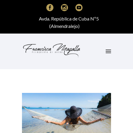
Avda. República de Cuba Nº5
(Almendralejo)