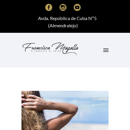
Avda. República de Cuba Nº5
(Almendralejo)