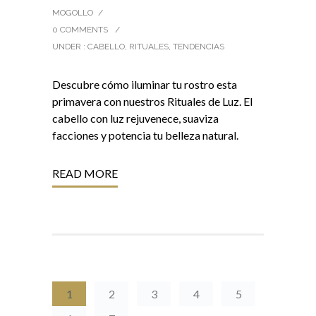
MOGOLLO
/
0 COMMENTS
/
UNDER :
CABELLO
,
RITUALES
,
TENDENCIAS
Descubre cómo iluminar tu rostro esta
primavera con nuestros Rituales de Luz. El
cabello con luz rejuvenece, suaviza
facciones y potencia tu belleza natural.
READ MORE
1
2
3
4
5