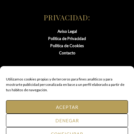
PRIVACIDAD:
Aviso Legal
Política de Privacidad
Política de Cookies
Contacto
Utilizamos cookies propias y de terceros para fines analíticos y para
mostrarte publicidad personalizada en base a un perfil elaborado a partir de
tus hábitos de navegación.
ACEPTAR
© 2021 FM Peluquería de Autor.
DENEGAR
Todos los derechos reservados.
CONFIGURAR