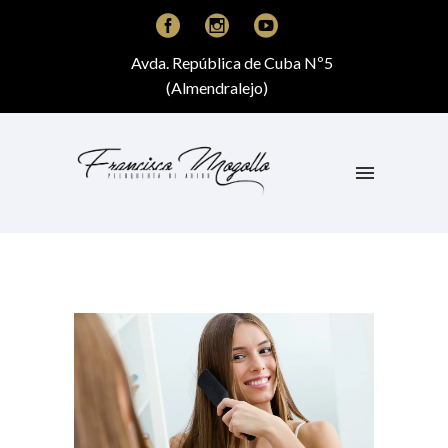
Avda. República de Cuba Nº5
(Almendralejo)