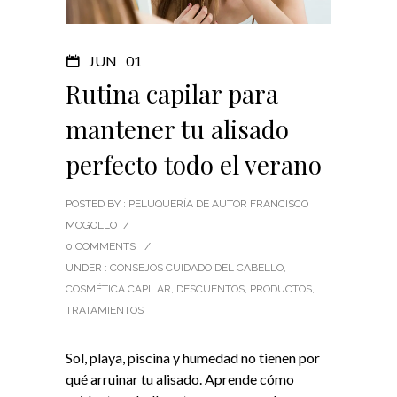
JUN
01
Rutina capilar para
mantener tu alisado
perfecto todo el verano
POSTED BY : PELUQUERÍA DE AUTOR FRANCISCO
MOGOLLO
/
0 COMMENTS
/
UNDER :
CONSEJOS CUIDADO DEL CABELLO
,
COSMÉTICA CAPILAR
,
DESCUENTOS
,
PRODUCTOS
,
TRATAMIENTOS
Sol, playa, piscina y humedad no tienen por
qué arruinar tu alisado. Aprende cómo