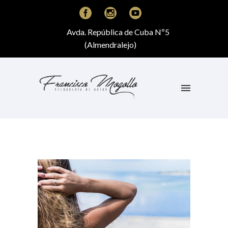
Avda. República de Cuba Nº5
(Almendralejo)