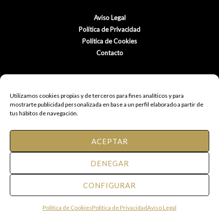
Aviso Legal
Política de Privacidad
Política de Cookies
Contacto
Utilizamos cookies propias y de terceros para fines analíticos y para
mostrarte publicidad personalizada en base a un perfil elaborado a partir de
tus hábitos de navegación.
ACEPTAR
© 2021 FM Peluquería de Autor.
DENEGAR
Todos los derechos reservados.
CONFIGURAR
Web diseñda por Eventos Posiciona
Política de Cookies
Política de Privacidad
Aviso Legal