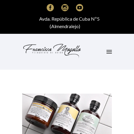
Avda. República de Cuba Nº5
(Almendralejo)