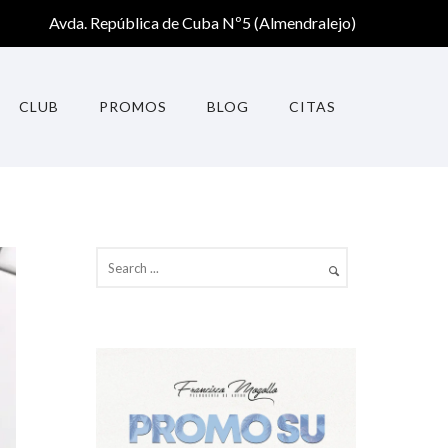
Avda. República de Cuba Nº5 (Almendralejo)
CLUB
PROMOS
BLOG
CITAS