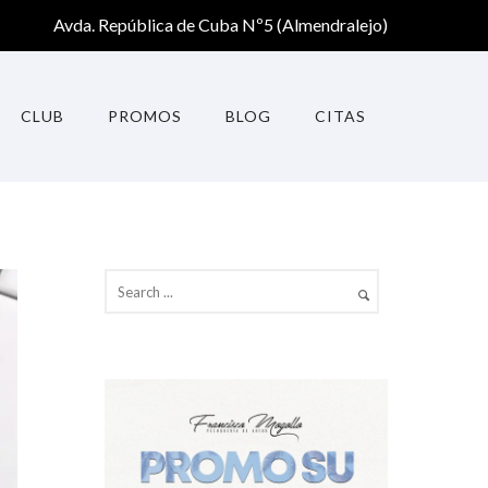
Avda. República de Cuba Nº5 (Almendralejo)
CLUB
PROMOS
BLOG
CITAS