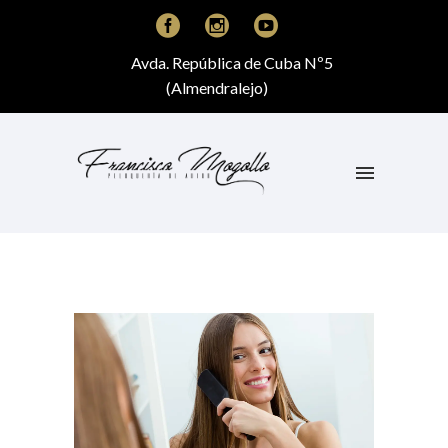
Avda. República de Cuba Nº5
(Almendralejo)