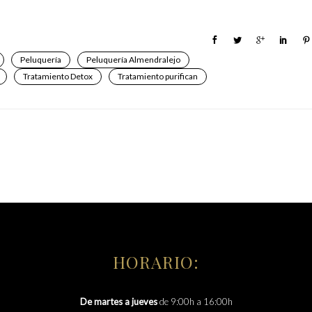
Peluquería
Peluquería Almendralejo
Tratamiento Detox
Tratamiento purifican
HORARIO:
De martes a jueves
de 9:00h a 16:00h