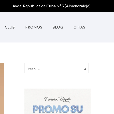
Avda. República de Cuba Nº5 (Almendralejo)
CLUB
PROMOS
BLOG
CITAS