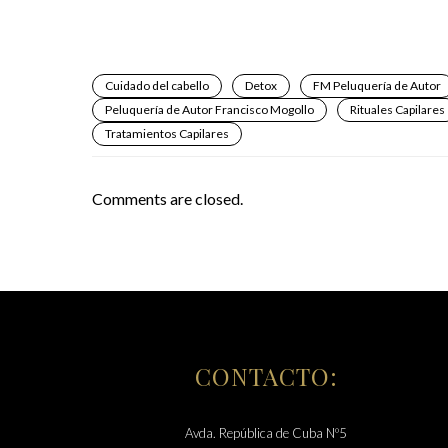
Cuidado del cabello
Detox
FM Peluquería de Autor
Peluquería de Autor Francisco Mogollo
Rituales Capilares
Tratamientos Capilares
Comments are closed.
CONTACTO:
Avda. República de Cuba Nº5