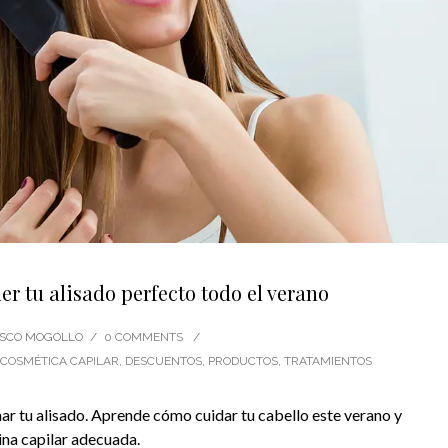
r tu alisado perfecto todo el verano
CISCO MOGOLLO
/
0 COMMENTS
/
COSMÉTICA CAPILAR
,
DESCUENTOS
,
PRODUCTOS
,
TRATAMIENTOS
nar tu alisado. Aprende cómo cuidar tu cabello este verano y
ina capilar adecuada.