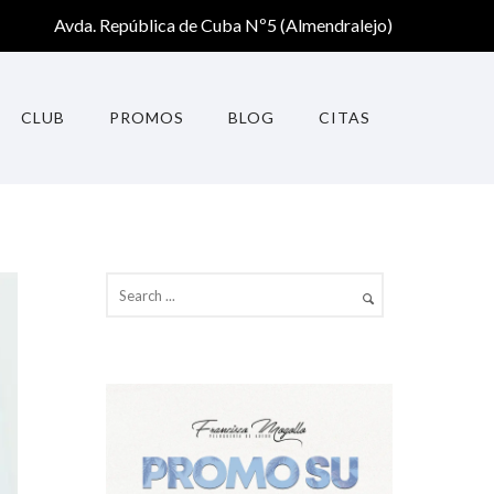
Avda. República de Cuba Nº5 (Almendralejo)
CLUB
PROMOS
BLOG
CITAS