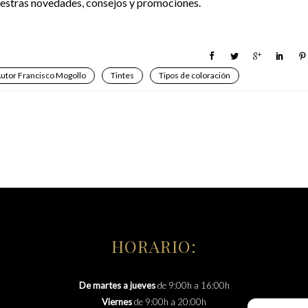
nuestras novedades, consejos y promociones.
Autor Francisco Mogollo
Tintes
Tipos de coloración
HORARIO:
De martes a jueves
de 9:00h a 16:00h
Viernes
de 9:00h a 20:00h