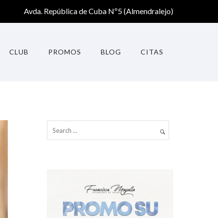
Avda. República de Cuba Nº5 (Almendralejo)
CLUB
PROMOS
BLOG
CITAS