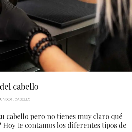
del cabello
UNDER :
CABELLO
tu cabello pero no tienes muy claro qué
? Hoy te contamos los diferentes tipos de