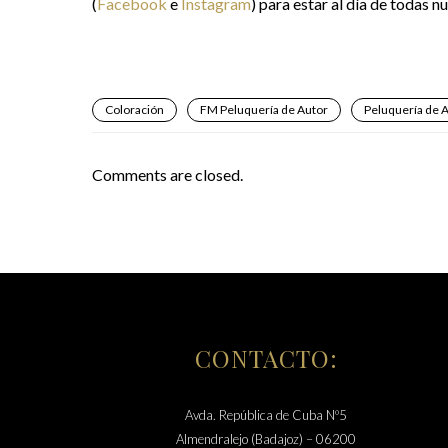
(
Facebook
e
Instagram
) para estar al día de todas 
Coloración
FM Peluquería de Autor
Peluquería de 
Comments are closed.
CONTACTO:
Avda. República de Cuba Nº5
Almendralejo (Badajoz) – 06200