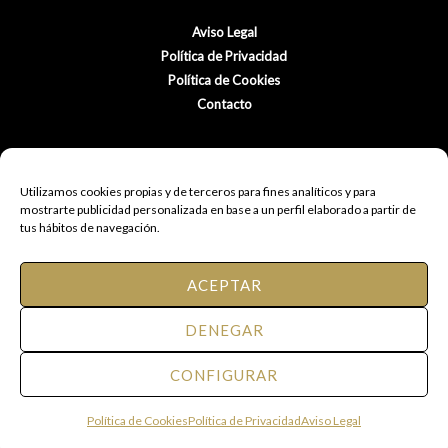
Aviso Legal
Política de Privacidad
Política de Cookies
Contacto
Utilizamos cookies propias y de terceros para fines analíticos y para
mostrarte publicidad personalizada en base a un perfil elaborado a partir de
tus hábitos de navegación.
ACEPTAR
© 2021 FM Peluquería de Autor.
DENEGAR
Todos los derechos reservados.
CONFIGURAR
Web diseñda por Eventos Posiciona
Política de Cookies
Política de Privacidad
Aviso Legal