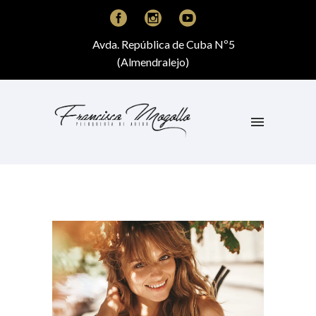
Avda. República de Cuba Nº5
(Almendralejo)