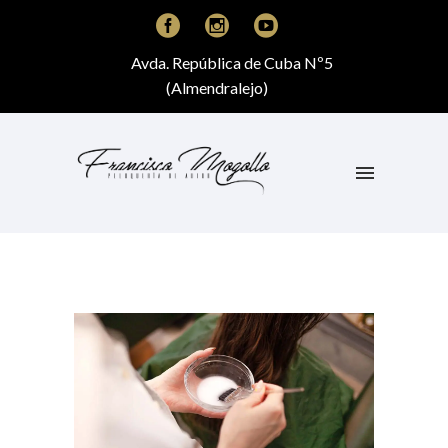
Avda. República de Cuba Nº5
(Almendralejo)