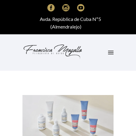
Avda. República de Cuba Nº5
(Almendralejo)