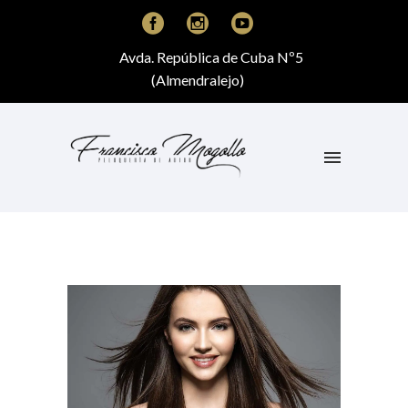
Avda. República de Cuba Nº5
(Almendralejo)