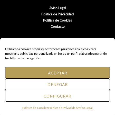
Aviso Legal
Política de Privacidad
Política de Cookies
Contacto
Utilizamos cookies propias y de terceros para fines analíticos y para
mostrarte publicidad personalizada en base a un perfil elaborado a partir de
tus hábitos de navegación.
ACEPTAR
© 2021 FM Peluquería de Autor.
DENEGAR
Todos los derechos reservados.
CONFIGURAR
Web diseñda por Eventos Posiciona
Política de Cookies
Política de Privacidad
Aviso Legal