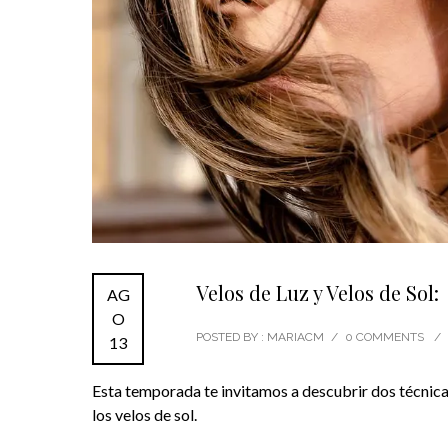
Velos de Luz y Velos de Sol
AG
O
POSTED BY : MARIACM
/
0 COMMENTS
/
13
Esta temporada te invitamos a descubrir dos técnicas
los velos de sol.