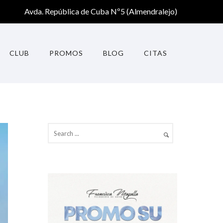
Avda. República de Cuba Nº5 (Almendralejo)
CLUB
PROMOS
BLOG
CITAS