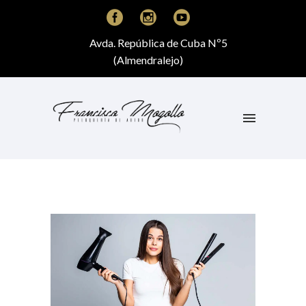
Avda. República de Cuba Nº5
(Almendralejo)