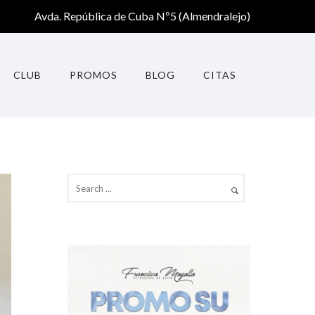
Avda. República de Cuba Nº5 (Almendralejo)
CLUB
PROMOS
BLOG
CITAS