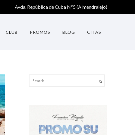
Avda. República de Cuba Nº5 (Almendralejo)
CLUB
PROMOS
BLOG
CITAS