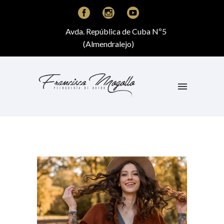
Avda. República de Cuba Nº5
(Almendralejo)