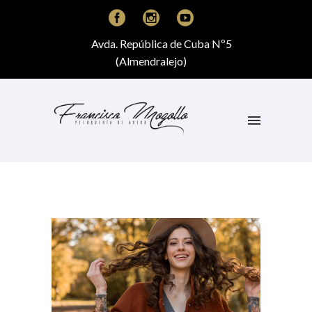
Avda. República de Cuba Nº5
(Almendralejo)