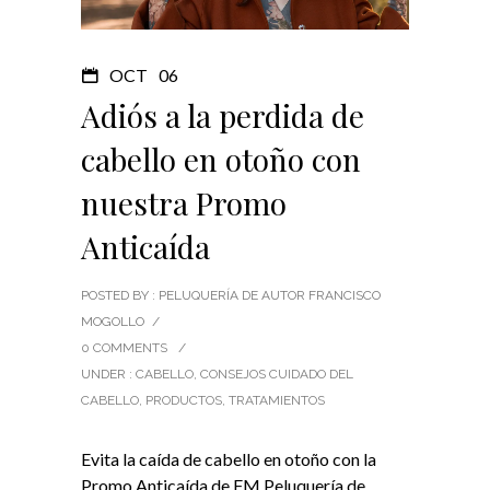
OCT
06
Adiós a la perdida de
cabello en otoño con
nuestra Promo
Anticaída
POSTED BY : PELUQUERÍA DE AUTOR FRANCISCO
MOGOLLO
/
0 COMMENTS
/
UNDER :
CABELLO
,
CONSEJOS CUIDADO DEL
CABELLO
,
PRODUCTOS
,
TRATAMIENTOS
Evita la caída de cabello en otoño con la
Promo Anticaída de FM Peluquería de